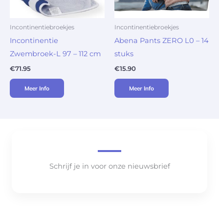
Incontinentiebroekjes
Incontinentiebroekjes
Incontinentie
Abena Pants ZERO L0 – 14
Zwembroek-L 97 – 112 cm
stuks
€
71.95
€
15.90
Meer Info
Meer Info
Schrijf je in voor onze nieuwsbrief