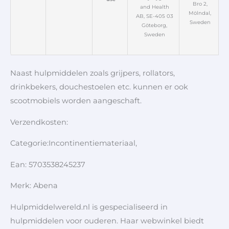
Bro 2,
and Health
Mölndal,
AB, SE-405 03
Sweden
Göteborg,
Sweden
Naast hulpmiddelen zoals grijpers, rollators,
drinkbekers, douchestoelen etc. kunnen er ook
scootmobiels worden aangeschaft.
Verzendkosten:
Categorie:Incontinentiemateriaal,
Ean: 5703538245237
Merk: Abena
Hulpmiddelwereld.nl is gespecialiseerd in
hulpmiddelen voor ouderen. Haar webwinkel biedt