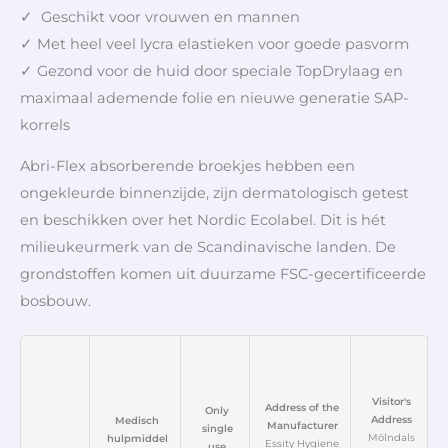
✓ Geschikt voor vrouwen en mannen
✓ Met heel veel lycra elastieken voor goede pasvorm
✓ Gezond voor de huid door speciale TopDrylaag en
maximaal ademende folie en nieuwe generatie SAP-
korrels
Abri-Flex absorberende broekjes hebben een
ongekleurde binnenzijde, zijn dermatologisch getest
en beschikken over het Nordic Ecolabel. Dit is hét
milieukeurmerk van de Scandinavische landen. De
grondstoffen komen uit duurzame FSC-gecertificeerde
bosbouw.
Visitor's
Address of the
Only
Address
Medisch
Manufacturer
single
Mölndals
hulpmiddel
Essity Hygiene
use