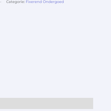
-
Categorie:
Fixerend Ondergoed