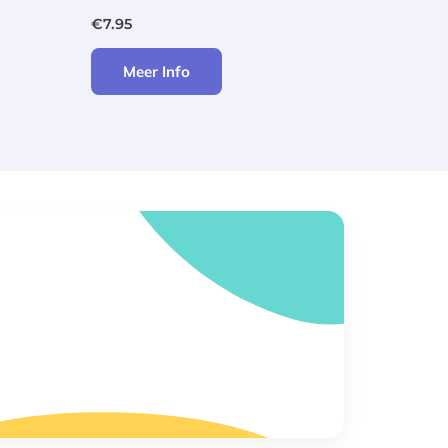
€
7.95
Meer Info