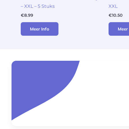
– XXL – 5 Stuks
XXL
€
8.99
€
10.50
Meer Info
Meer 