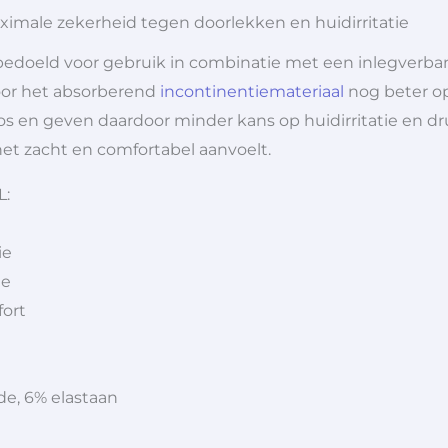
ximale zekerheid tegen doorlekken en huidirritatie
s bedoeld voor gebruik in combinatie met een inlegverba
oor het absorberend
incontinentiemateriaal
nog beter op
oos en geven daardoor minder kans op huidirritatie en d
het zacht en comfortabel aanvoelt.
L:
ie
ie
fort
de, 6% elastaan