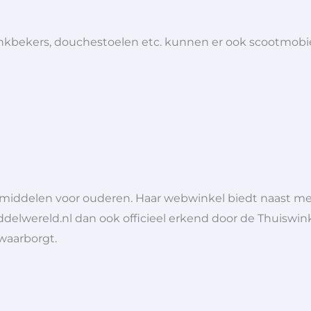
 drinkbekers, douchestoelen etc. kunnen er ook scootmob
lpmiddelen voor ouderen. Haar webwinkel biedt naast 
ddelwereld.nl dan ook officieel erkend door de Thuiswink
 waarborgt.