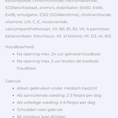
kaliumjodide, chroomchloride, natriumselenaat,
SOJAeiwitisolaat, aroma's, stabilisator: (E460, E466,
E418), emulgator: E322 (SOJAlecithine), cholinechloride,
vitamine: (Vit. C, E, nicotinamide,
calciumpanthothenaat, Vit. B6, B1, B2, Vit. A palmitaat,
bètacaroteen, foliumzuur, Vit. k1 biotine, Vit. D3, vit. B12.
Houdbaarheid:
Na opening max. 24 uur gekoeld houdbaar
Na opening max. 2 uur buiten de koelkast
houdbaar
Gebruik
Alleen gebruiken onder medisch toezicht
Als aanvullende voeding: 2-3 flesjes per dag
Als volledige voeding: 5-6 flesjes per dag
Schudden voor gebruik
Bij voorkeur koel drinken