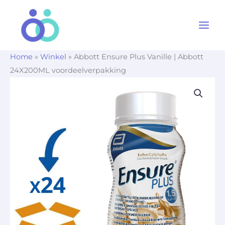
Ga
naar
de
inhoud
Home
»
Winkel
»
Abbott Ensure Plus Vanille | Abbott
24X200ML voordeelverpakking