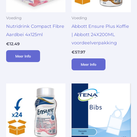
Voeding
Voeding
Nutridrink Compact Fibre
Abbott Ensure Plus Koffie
Aardbei 4x125ml
| Abbott 24X200ML
voordeelverpakking
€
12.49
€
57.97
Meer Info
Meer Info