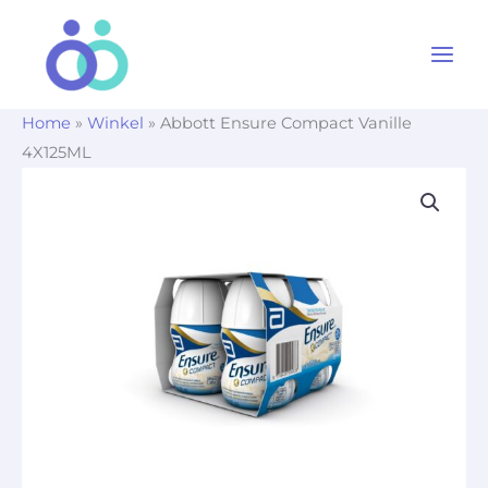
Ga
naar
de
inhoud
Home
»
Winkel
»
Abbott Ensure Compact Vanille
4X125ML