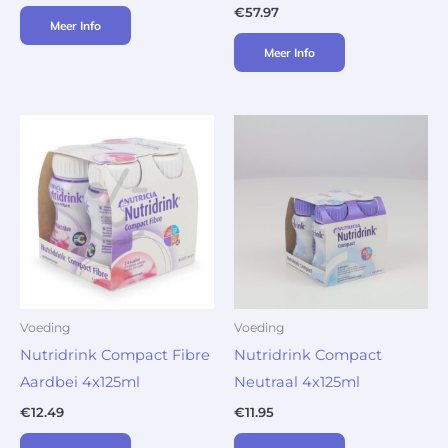
€
57.97
Meer Info
Meer Info
Voeding
Voeding
Nutridrink Compact Fibre
Nutridrink Compact
Aardbei 4x125ml
Neutraal 4x125ml
€
12.49
€
11.95