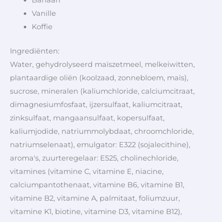
Vanille
Koffie
Ingrediënten:
Water, gehydrolyseerd maïszetmeel,
melk
eiwitten,
plantaardige oliën (koolzaad, zonnebloem, maïs),
sucrose, mineralen (kaliumchloride, calciumcitraat,
dimagnesiumfosfaat, ijzersulfaat, kaliumcitraat,
zinksulfaat, mangaansulfaat, kopersulfaat,
kaliumjodide, natriummolybdaat, chroomchloride,
natriumselenaat), emulgator: E322 (
soja
lecithine),
aroma's, zuurteregelaar: E525, cholinechloride,
vitamines (vitamine C, vitamine E, niacine,
calciumpantothenaat, vitamine B6, vitamine B1,
vitamine B2, vitamine A, palmitaat, foliumzuur,
vitamine K1, biotine, vitamine D3, vitamine B12),