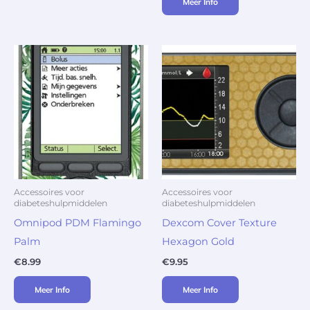
Meer Info
Accessoires voor
Accessoires voor
diabeteshulpmiddelen
diabeteshulpmiddelen
Omnipod PDM Flamingo
Dexcom Cover Texture
Palm
Hexagon Gold
€
8.99
€
9.95
Meer Info
Meer Info