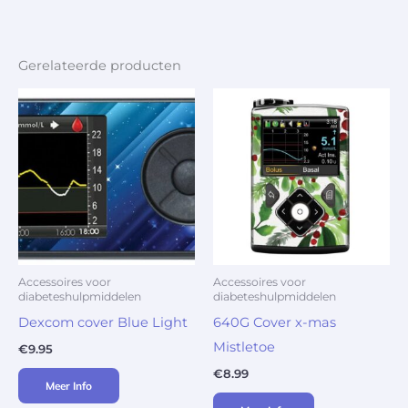
Gerelateerde producten
Accessoires voor
Accessoires voor
diabeteshulpmiddelen
diabeteshulpmiddelen
Dexcom cover Blue Light
640G Cover x-mas
Mistletoe
€
9.95
€
8.99
Meer Info