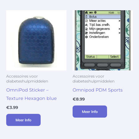
Accessoires voor
Accessoires voor
diabeteshulpmiddelen
diabeteshulpmiddelen
OmniPod Sticker –
Omnipod PDM Sports
Texture Hexagon blue
€
8.99
€
3.99
Meer Info
Meer Info