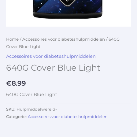
Home
/
Accessoires voor diabeteshulpmiddelen
/ 640G
Cover Blue Light
Accessoires voor diabeteshulpmiddelen
640G Cover Blue Light
€
8.99
640G Cover Blue Light
SKU:
Hulpmiddelwereld-
Categorie:
Accessoires voor diabeteshulpmiddelen