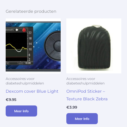
Gerelateerde producten
Accessoires voor
Accessoires voor
diabeteshulpmiddelen
diabeteshulpmiddelen
Dexcom cover Blue Light
OmniPod Sticker –
Texture Black Zebra
€
9.95
€
3.99
Meer Info
Meer Info