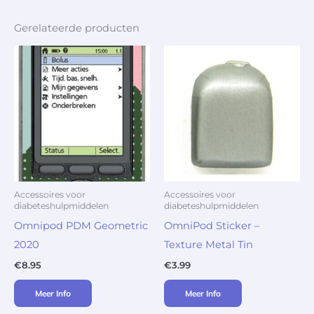
Gerelateerde producten
Accessoires voor
Accessoires voor
diabeteshulpmiddelen
diabeteshulpmiddelen
Omnipod PDM Geometric
OmniPod Sticker –
2020
Texture Metal Tin
€
8.95
€
3.99
Meer Info
Meer Info