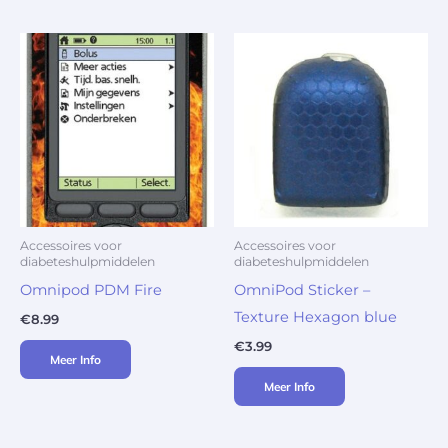
Accessoires voor
Accessoires voor
diabeteshulpmiddelen
diabeteshulpmiddelen
Omnipod PDM Fire
OmniPod Sticker –
Texture Hexagon blue
€
8.99
€
3.99
Meer Info
Meer Info