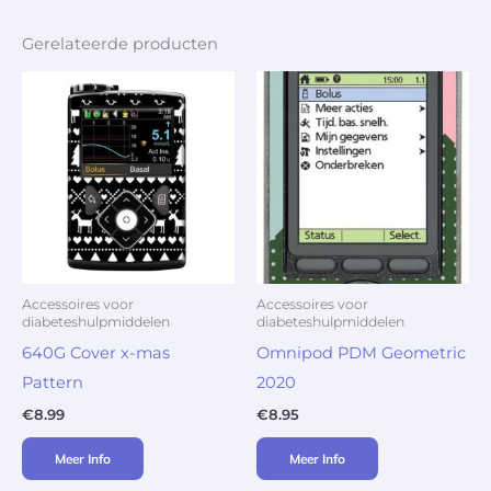
Gerelateerde producten
Accessoires voor
Accessoires voor
diabeteshulpmiddelen
diabeteshulpmiddelen
640G Cover x-mas
Omnipod PDM Geometric
Pattern
2020
€
8.99
€
8.95
Meer Info
Meer Info