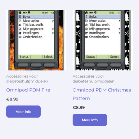
Accessoires voor
Accessoires voor
diabeteshulpmiddelen
diabeteshulpmiddelen
Omnipod PDM Fire
Omnipod PDM Christmas
Pattern
€
8.99
€
8.99
Meer Info
Meer Info